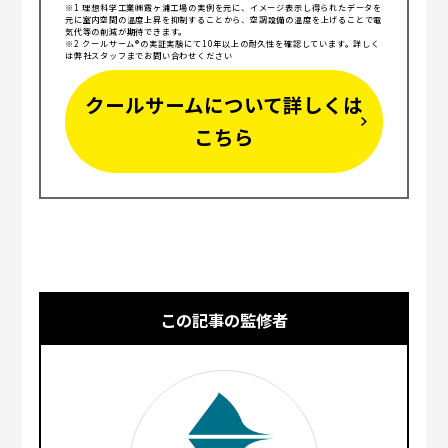
※1 理想科学工業㈱霞ヶ浦工場の実例を元に、イメージ表示し得られたデータを
元に室内空間の温度上昇を抑制することから、空調設備の温度を上げることで電
気代等の削減が期待できます。
※2 クールサーム®の実証実験にて10年以上の耐久性を確認しています。詳しく
は弊社スタッフまでお問い合わせください
クールサームについて詳しくは
こちら
この記事の監修者