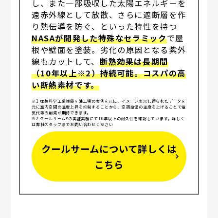
し、また一部吸収した太陽エネルギーを
遠赤外線として放散、さらに遮断層を作
り熱伝導を防ぐ、といった特性を持つ
NASAが開発した特殊なセラミック
で屋
根や壁面を塗装。劣化の原因となる紫外
線もカットして、
断熱効果は長期間
（10年以上※2）持続可能。コスパの高
い断熱素材です。
※1 理想科学工業㈱霞ヶ浦工場の実例を元に、イメージ表示し得られたデータを
元に室内空間の温度上昇を抑制することから、空調設備の温度を上げることで電
気代等の削減が期待できます。
※2 クールサーム®の実証実験にて10年以上の耐久性を確認しています。詳しく
は弊社スタッフまでお問い合わせください
クールサームについて詳しくは
こちら