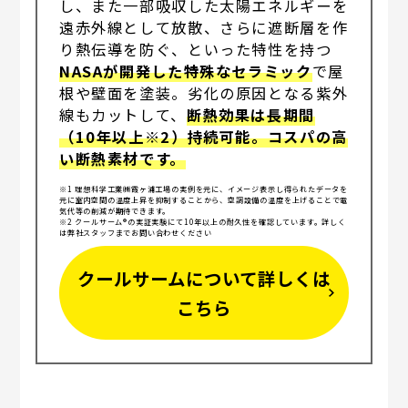
し、また一部吸収した太陽エネルギーを
遠赤外線として放散、さらに遮断層を作
り熱伝導を防ぐ、といった特性を持つ
NASAが開発した特殊なセラミック
で屋
根や壁面を塗装。劣化の原因となる紫外
線もカットして、
断熱効果は長期間
（10年以上※2）持続可能。コスパの高
い断熱素材です。
※1 理想科学工業㈱霞ヶ浦工場の実例を元に、イメージ表示し得られたデータを
元に室内空間の温度上昇を抑制することから、空調設備の温度を上げることで電
気代等の削減が期待できます。
※2 クールサーム®の実証実験にて10年以上の耐久性を確認しています。詳しく
は弊社スタッフまでお問い合わせください
クールサームについて詳しくは
こちら