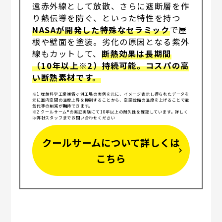
遠赤外線として放散、さらに遮断層を作
り熱伝導を防ぐ、といった特性を持つ
NASAが開発した特殊なセラミック
で屋
根や壁面を塗装。劣化の原因となる紫外
線もカットして、
断熱効果は長期間
（10年以上※2）持続可能。コスパの高
い断熱素材です。
※1 理想科学工業㈱霞ヶ浦工場の実例を元に、イメージ表示し得られたデータを
元に室内空間の温度上昇を抑制することから、空調設備の温度を上げることで電
気代等の削減が期待できます。
※2 クールサーム®の実証実験にて10年以上の耐久性を確認しています。詳しく
は弊社スタッフまでお問い合わせください
クールサームについて詳しくは
こちら