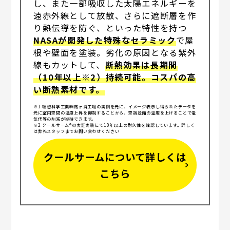
し、また一部吸収した太陽エネルギーを
遠赤外線として放散、さらに遮断層を作
り熱伝導を防ぐ、といった特性を持つ
NASAが開発した特殊なセラミック
で屋
根や壁面を塗装。劣化の原因となる紫外
線もカットして、
断熱効果は長期間
（10年以上※2）持続可能。コスパの高
い断熱素材です。
※1 理想科学工業㈱霞ヶ浦工場の実例を元に、イメージ表示し得られたデータを
元に室内空間の温度上昇を抑制することから、空調設備の温度を上げることで電
気代等の削減が期待できます。
※2 クールサーム®の実証実験にて10年以上の耐久性を確認しています。詳しく
は弊社スタッフまでお問い合わせください
クールサームについて詳しくは
こちら