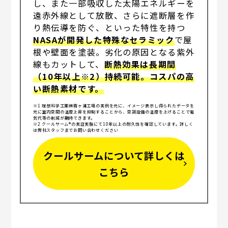
し、また一部吸収した太陽エネルギーを
遠赤外線として放散、さらに遮断層を作
り熱伝導を防ぐ、といった特性を持つ
NASAが開発した特殊なセラミック
で屋
根や壁面を塗装。劣化の原因となる紫外
線もカットして、
断熱効果は長期間
（10年以上※2）持続可能。コスパの高
い断熱素材です。
※1 理想科学工業㈱霞ヶ浦工場の実例を元に、イメージ表示し得られたデータを
元に室内空間の温度上昇を抑制することから、空調設備の温度を上げることで電
気代等の削減が期待できます。
※2 クールサーム®の実証実験にて10年以上の耐久性を確認しています。詳しく
は弊社スタッフまでお問い合わせください
クールサームについて詳しくは
こちら