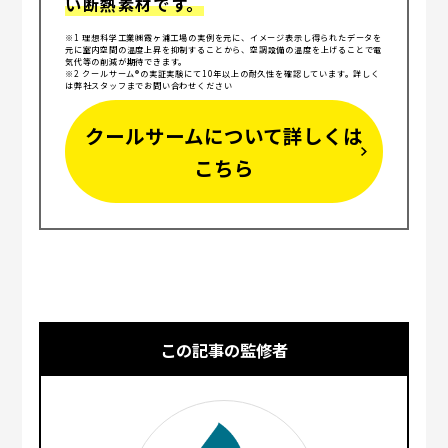
い断熱素材です。
※1 理想科学工業㈱霞ヶ浦工場の実例を元に、イメージ表示し得られたデータを
元に室内空間の温度上昇を抑制することから、空調設備の温度を上げることで電
気代等の削減が期待できます。
※2 クールサーム®の実証実験にて10年以上の耐久性を確認しています。詳しく
は弊社スタッフまでお問い合わせください
クールサームについて詳しくは
こちら
この記事の監修者