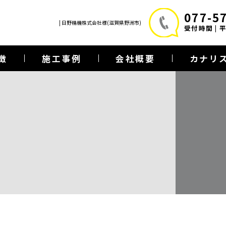
077-5
| 日野精機株式会社様(滋賀県野洲市)
受付時間 | 平日
徴
施工事例
会社概要
カナリ