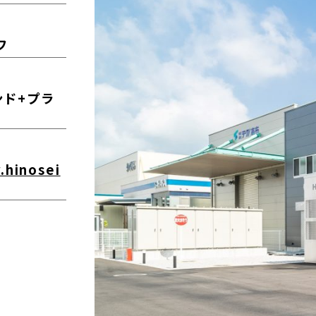
フ
ンド+プラ
.hinosei