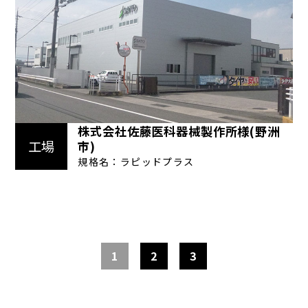
株式会社佐藤医科器械製作所様(野洲
工場
市)
規格名：ラピッドプラス
1
2
3