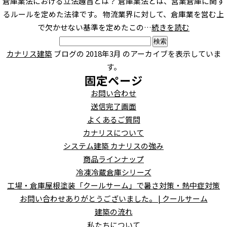
倉庫業法における立法趣旨とは？ 倉庫業法とは、営業倉庫に関す
るルールを定めた法律です。 物流業界に対して、倉庫業を営む上
で欠かせない基準を定めたこの…
続きを読む
検
索:
カナリス建築
ブログの 2018年3月 のアーカイブを表示していま
す。
固定ページ
お問い合わせ
送信完了画面
よくあるご質問
カナリスについて
システム建築 カナリスの強み
商品ラインナップ
冷凍冷蔵倉庫シリーズ
工場・倉庫屋根塗装「クールサーム」で暑さ対策・熱中症対策
お問い合わせありがとうございました。 | クールサーム
建築の流れ
私たちについて