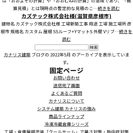
は「おおよその計算」や「おおむねの計算」の意味であり、「概
算見積」とは現時点の暫定的な見積のこ…
続きを読む
カズテック株式会社様(滋賀県彦根市)
建物名 カズテック株式会社様 工場新築工事 用途 工場 施工場所 彦
根市 規格名 カスタム 屋根 SSルーフ+YマットS 外壁 Vリブ…
続きを
読む
検
索:
カナリス建築
ブログの 2022年5月 のアーカイブを表示していま
す。
固定ページ
お問い合わせ
送信完了画面
よくあるご質問
カナリスについて
システム建築 カナリスの強み
商品ラインナップ
冷凍冷蔵倉庫シリーズ
工場・倉庫屋根塗装「クールサーム」で暑さ対策・熱中症対策