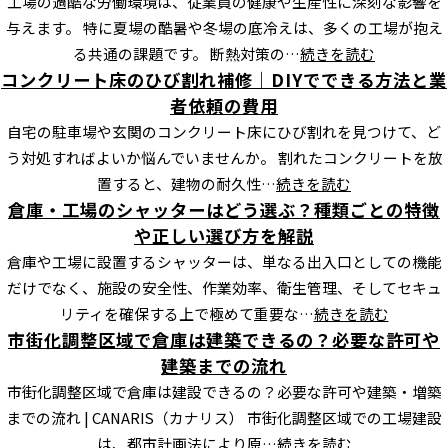
工場の過酷な労働環境は、従業員の健康や生産性に深刻な影響を
与えます。 特に夏場の酷暑や冬場の底冷えは、多くの工場が抱え
る共通の課題です。 断熱対策の…
続きを読む
コンクリート床のひび割れ補修｜DIYでできる方法と業
者依頼の費用
自宅の駐車場や玄関のコンクリート床にひび割れを見つけて、ど
う対処すればよいか悩んでいませんか。 割れたコンクリートを放
置すると、建物の耐久性…
続きを読む
倉庫・工場のシャッターはどう選ぶ？種類ごとの特徴
や正しい選び方を解説
倉庫や工場に設置するシャッターは、単なる出入口としての機能
だけでなく、施設の安全性、作業効率、衛生管理、そしてセキュ
リティを確保する上で極めて重要な…
続きを読む
市街化調整区域で倉庫は建築できるの？必要な許可や
建築までの流れ
市街化調整区域で倉庫は建設できるの？必要な許可や建築・増築
までの流れ | CANARIS（カナリス） 市街化調整区域での工場建設
は、都市計画法により原…
続きを読む