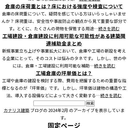
倉庫の床荷重とは？床における強度や検査について
倉庫の床荷重について、疑問を感じている方はいらっしゃいませ
んか？ 床荷重は、安全性や事故防止の観点から見て重要な部分で
す。とくに、たくさんの荷物を保管する用途…
続きを読む
工場建設・倉庫建設に利用可能な可能性がある建築関
連補助金まとめ
新規事業立ち上げや事業拡大において、倉庫や工場の新設を考え
る企業にとって、そのコストは悩みのタネです。 しかし、世の中
には、倉庫・工場建設に利用可能な補助…
続きを読む
工場倉庫の坪単価とは？
工場や倉庫の建設を検討する際、費用を把握するための重要な指
標となるのが「坪単価」です。 しかし、坪単価は建物の構造や工
法、導入する設備などによって大きく変動する…
続きを読む
検
索:
カナリス建築
ブログの 2024年2月 のアーカイブを表示していま
す。
固定ページ