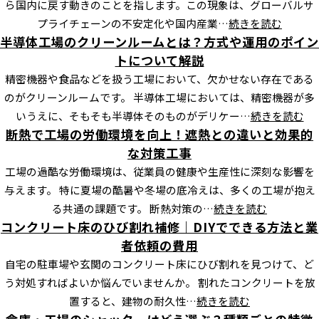
ら国内に戻す動きのことを指します。この現象は、グローバルサ
プライチェーンの不安定化や国内産業…
続きを読む
半導体工場のクリーンルームとは？方式や運用のポイン
トについて解説
精密機器や食品などを扱う工場において、欠かせない存在である
のがクリーンルームです。 半導体工場においては、精密機器が多
いうえに、そもそも半導体そのものがデリケー…
続きを読む
断熱で工場の労働環境を向上！遮熱との違いと効果的
な対策工事
工場の過酷な労働環境は、従業員の健康や生産性に深刻な影響を
与えます。 特に夏場の酷暑や冬場の底冷えは、多くの工場が抱え
る共通の課題です。 断熱対策の…
続きを読む
コンクリート床のひび割れ補修｜DIYでできる方法と業
者依頼の費用
自宅の駐車場や玄関のコンクリート床にひび割れを見つけて、ど
う対処すればよいか悩んでいませんか。 割れたコンクリートを放
置すると、建物の耐久性…
続きを読む