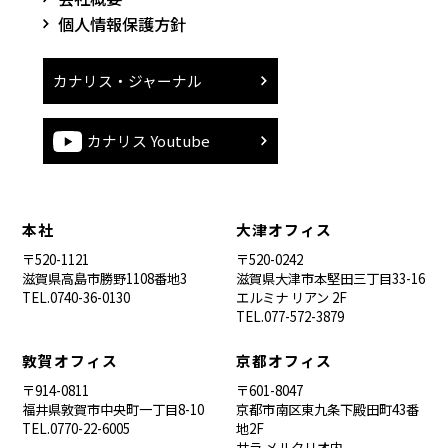
個人情報保護方針
カナリス・ジャーナル
カナリス Youtube
本社
大津オフィス
〒520-1121
〒520-0242
滋賀県高島市勝野1108番地3
滋賀県大津市本堅田三丁目33-16
TEL.0740-36-0130
エルミナ リアン 2F
TEL.077-572-3879
敦賀オフィス
京都オフィス
〒914-0811
〒601-8047
福井県敦賀市中央町一丁目8-10
京都市南区東九条下殿田町43番
TEL.0770-22-6005
地2F
サラ メルクリオ内