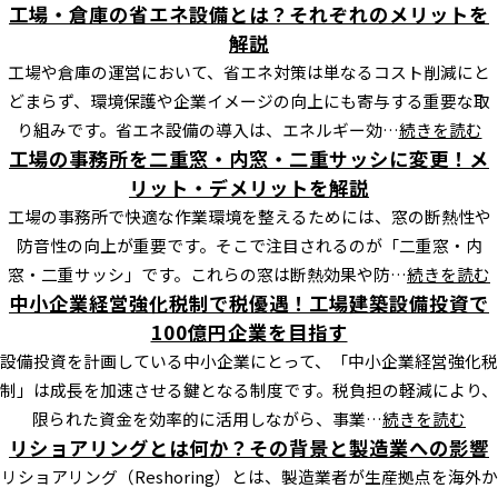
工場・倉庫の省エネ設備とは？それぞれのメリットを
解説
工場や倉庫の運営において、省エネ対策は単なるコスト削減にと
どまらず、環境保護や企業イメージの向上にも寄与する重要な取
り組みです。省エネ設備の導入は、エネルギー効…
続きを読む
工場の事務所を二重窓・内窓・二重サッシに変更！メ
リット・デメリットを解説
工場の事務所で快適な作業環境を整えるためには、窓の断熱性や
防音性の向上が重要です。そこで注目されるのが「二重窓・内
窓・二重サッシ」です。これらの窓は断熱効果や防…
続きを読む
中小企業経営強化税制で税優遇！工場建築設備投資で
100億円企業を目指す
設備投資を計画している中小企業にとって、「中小企業経営強化税
制」は成長を加速させる鍵となる制度です。税負担の軽減により、
限られた資金を効率的に活用しながら、事業…
続きを読む
リショアリングとは何か？その背景と製造業への影響
リショアリング（Reshoring）とは、製造業者が生産拠点を海外か