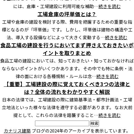
には、倉庫・工場建設に利用可能な補助…
続きを読む
工場倉庫の坪単価とは？
工場や倉庫の建設を検討する際、費用を把握するための重要な指
標となるのが「坪単価」です。 しかし、坪単価は建物の構造や工
法、導入する設備などによって大きく変動する…
続きを読む
食品工場の建設を行うにおいてまず押さえておきたいポ
イントを取りまとめ
食品工場の建設においては、知っておきたい・知っておかなければ
ならないポイントがいくつかあります。 その中でも特に条例・法
律の面における各種規制・ルールは念…
続きを読む
【重要】工場建設の際に覚えておくべき3つの法律と
は？全体の流れをわかりやすく解説
日本の法律では、工場建設の際に建築基準法・都市計画法・工場
立地法といった様々な法律を遵守する必要があります。 なお大前
提として、これらの法律を踏襲すること…
続きを読む
検
索:
カナリス建築
ブログの2024年のアーカイブを表示しています。