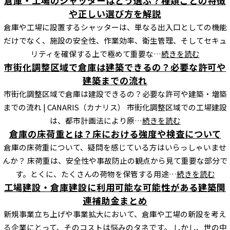
倉庫・工場のシャッターはどう選ぶ？種類ごとの特徴
や正しい選び方を解説
倉庫や工場に設置するシャッターは、単なる出入口としての機能
だけでなく、施設の安全性、作業効率、衛生管理、そしてセキュ
リティを確保する上で極めて重要な…
続きを読む
市街化調整区域で倉庫は建築できるの？必要な許可や
建築までの流れ
市街化調整区域で倉庫は建設できるの？必要な許可や建築・増築
までの流れ | CANARIS（カナリス） 市街化調整区域での工場建設
は、都市計画法により原…
続きを読む
倉庫の床荷重とは？床における強度や検査について
倉庫の床荷重について、疑問を感じている方はいらっしゃいませ
んか？ 床荷重は、安全性や事故防止の観点から見て重要な部分で
す。とくに、たくさんの荷物を保管する用途…
続きを読む
工場建設・倉庫建設に利用可能な可能性がある建築関
連補助金まとめ
新規事業立ち上げや事業拡大において、倉庫や工場の新設を考え
る企業にとって、そのコストは悩みのタネです。 しかし、世の中