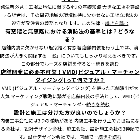
発注者必見！工場立地法に関する4つの基礎知識 大きな工場を建設
する場合は、その周辺地域の環境維持に欠かせない工場立地法の
遵守が発注者の義務となります。この法律…
続きを読む
有窓階と無窓階における消防法の基準とは？どうな
る？
店舗内装に欠かせない無窓階と有窓階 店舗内装を行う上では、消
防法が大きく関係する「窓」についてもしっかり考えるべきです。
この部分でルーズな店舗を作ると…
続きを読む
店舗開発に必要不可欠！VMD(ビジュアル・マーチャン
ダイジング)って何ですか？
VMD (ビジュアル・マーチャンダイジング) を使った店舗演出が大
人気 マーケティング戦略に繋がる店舗内装の手法として、VMD (ビ
ジュアル・マーチャンダ…
続きを読む
設計と施工は分けた方が良いのでしょうか？
内装工事会社には3つの種類がある 内装工事を行う上でお世話にな
る会社は、設計デザイン会社、施工会社、設計施工会社の3種類で
す。設計デザイン会社では、店舗で…
続きを読む