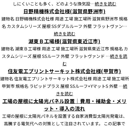
しにくいことも多く、どのような換気設…
続きを読む
日野精機株式会社様(滋賀県野洲市)
建物名 日野精機株式会社様 用途 工場 施工場所 滋賀県野洲市 規格
名 カスタムシリーズ 屋根 SSダブルルーフ 外壁 フラットヴァン…
続きを読む
湖東Ｂ工場様(滋賀県東近江市)
建物名 湖東Ｂ工場様 用途 工場 施工場所 滋賀県東近江市 規格名 カ
スタムシリーズ 屋根 SSルーフ 外壁 フラットヴァンド …
続きを読
む
住友電工プリントサーキット株式会社様(甲賀市)
建物名 住友電工プリントサーキット株式会社様 用途 工場 施工場所
甲賀市 規格名 ラピッドプラス 屋根 SSルーフ+YマットS 外壁 …
続
きを読む
工場の屋根に太陽光パネル設置｜費用・補助金・メリ
ット・導入の流れ
工場の屋根に太陽光パネルを設置する自家消費型太陽光発電は、
高騰する電気代への対策として注目されています。 この記事で