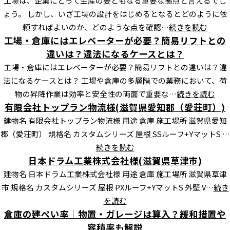
工場は、企業にとって生産の要ともなる重要な拠点と言えるでし
ょう。 しかし、いざ工場の設計をはじめるとなるとどのように依
頼すればよいのか、どのような点を確認…
続きを読む
工場・倉庫にはエレベーターが必要？簡易リフトとの
違いは？違法になるケースとは？
工場・倉庫にはエレベーターが必要？簡易リフトとの違いは？違
法になるケースとは？ 工場や倉庫の多層階での業務において、荷
物の昇降作業は効率と安全性の両面で重要な…
続きを読む
有限会社トップラン物流様(滋賀県愛知郡（愛荘町）)
建物名 有限会社トップラン物流様 用途 倉庫 施工場所 滋賀県愛知
郡（愛荘町） 規格名 カスタムシリーズ 屋根 SSルーフ+YマットS …
続きを読む
日本ドラム工業株式会社様(滋賀県草津市)
建物名 日本ドラム工業株式会社様 用途 倉庫 施工場所 滋賀県草津
市 規格名 カスタムシリーズ 屋根 PXルーフ+YマットS 外壁 V…
続き
を読む
倉庫の建ぺい率｜物置・ガレージは算入？緩和措置や
容積率も解説