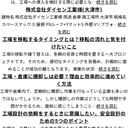
は、工場への導入を検討する際に必要とな…
続きを読む
株式会社ダイセン工業様(大津市)
建物名 株式会社ダイセン工業様 用途 倉庫 施工場所 大津市 規格名
スペースマックス 屋根 PXルーフ+YマットS 外壁 Vリブウォ…
続き
を読む
工場を移転するタイミングとは？移転の流れと気を付
けたいこと
工場の移転や建て替えは、多額の投資と時間を要する一大プロジ
ェクトです。 そのため、適切なタイミングを見極め、計画的に進
めることが成功の鍵となります。 事業の状況…
続きを読む
工場・倉庫に棚卸しは必要？理由と効率的に進めてい
く方法
工場や倉庫内で、定期的に棚卸し作業を行なっている企業も多いの
ではないでしょうか。 しかし棚卸しの作業はどうしても時間や手
間がかかるため、面倒に感じてしまうこと…
続きを読む
工場設計の依頼をするときに意識したい、安全設計の
ための5つのポイント